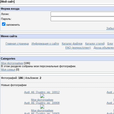
[
Мой сайт
]
Форма входа
Логин:
Пароль:
запомнить
Забыл
Меню сайта
Главная страница
Информация о сайте
Каталог файлов
Каталог статей
Блог
FAQ (вопрос/ответ)
Доска объявле
Categories
Мои фотографии
[186]
В этом разделе собраны мои персональные фотографии.
Моя семья
[0]
Фотографий:
186
| Альбомов:
2
Новые фотографии
Audi_A6_Quattro_pic_16912
Audi_
Мои фотографии
Audi_A6_Quattro_pic_16908
Audi_
Мои фотографии
Audi_A6_Quattro_pic_16905
Audi-