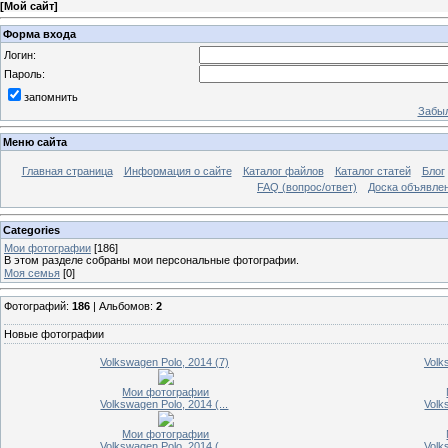
[
Мой сайт
]
Форма входа
Логин:
Пароль:
запомнить
Забыл
Меню сайта
Главная страница
Информация о сайте
Каталог файлов
Каталог статей
Блог
FAQ (вопрос/ответ)
Доска объявле
Categories
Мои фотографии
[186]
В этом разделе собраны мои персональные фотографии.
Моя семья
[0]
Фотографий:
186
| Альбомов:
2
Новые фотографии
Volkswagen Polo, 2014 (7)
Volk
Мои фотографии
Volkswagen Polo, 2014 (...
Volk
Мои фотографии
Volkswagen Polo, 2014 (...
Volk