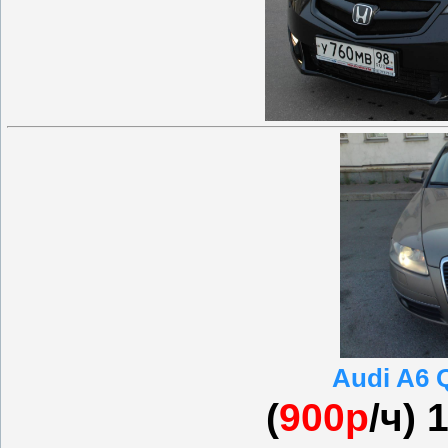
Audi A6
(
900р
/ч) 