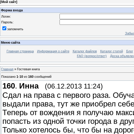
[
Мой сайт
]
Форма входа
Логин:
Пароль:
запомнить
Забыл
Меню сайта
Главная страница
Информация о сайте
Каталог файлов
Каталог статей
Блог
FAQ (вопрос/ответ)
Доска объявле
Главная
»
Гостевая книга
Показано
1
-
10
из
160
сообщений
160
.
Инна
(06.12.2013 11:24)
Сдал на права с первого раза. Обуч
выдали права, тут же приобрел себ
Теперь от вождения я получаю макс
попасть из одной точки города в др
Только хотелось бы, что бы на доро