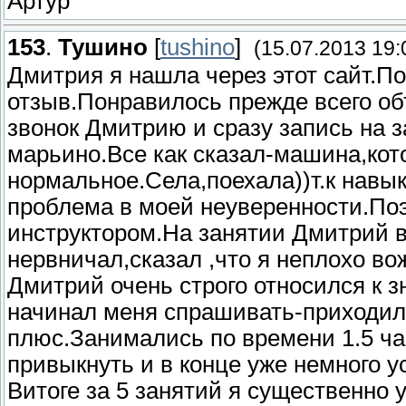
Артур
153
.
Тушино
[
tushino
]
(15.07.2013 19:
Дмитрия я нашла через этот сайт.П
отзыв.Понравилось прежде всего об
звонок Дмитрию и сразу запись на 
марьино.Все как сказал-машина,кот
нормальное.Села,поехала))т.к навы
проблема в моей неуверенности.Поэ
инструктором.На занятии Дмитрий в
нервничал,сказал ,что я неплохо во
Дмитрий очень строго относился к з
начинал меня спрашивать-приходил
плюс.Занимались по времени 1.5 ча
привыкнуть и в конце уже немного у
Витоге за 5 занятий я существенно 