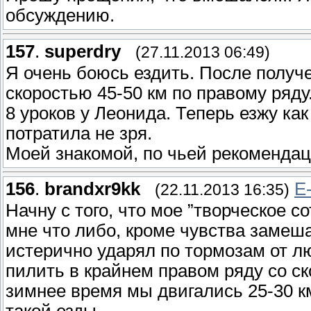
обсуждению.
157
.
superdry
(27.11.2013 06:49)
Я очень боюсь ездить. После получе
скоростью 45-50 км по правому ряду
8 уроков у Леонида. Теперь езжу как
потратила не зря.
Моей знакомой, по чьей рекомендац
156
.
brandxr9kk
E
(22.11.2013 16:35)
Начну с того, что мое ”творческое с
мне что либо, кроме чувства замеша
истерично ударял по тормозам от лю
пилить в крайнем правом ряду со ско
зимнее время мы двигались 25-30 км