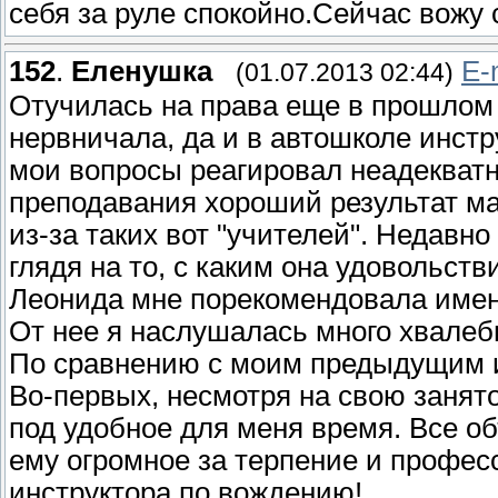
себя за руле спокойно.Сейчас вожу
152
.
Еленушка
E-
(01.07.2013 02:44)
Отучилась на права еще в прошлом г
нервничала, да и в автошколе инстр
мои вопросы реагировал неадекватно
преподавания хороший результат м
из-за таких вот "учителей". Недавно 
глядя на то, с каким она удовольств
Леонида мне порекомендовала именн
От нее я наслушалась много хвалеб
По сравнению с моим предыдущим и
Во-первых, несмотря на свою занято
под удобное для меня время. Все о
ему огромное за терпение и профес
инструктора по вождению!