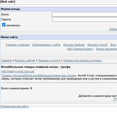
[
Мой сайт
]
Форма входа
Логин:
Пароль:
запомнить
Забыл
Меню сайта
Главная страница
Информация о сайте
Каталог файлов
Каталог статей
Блог
FAQ (вопрос/ответ)
Доска объявле
Главная
»
Каталог сайтов
»
Товары и услуги
»
Товары для спорта и отдыха
Волейбольные товары пляжные носки - профи
http://antey-sport.com.ua/
Товары для волейбола волейбольный инвентарь профи
- Антей-Спорт специализируе
обувь, которое отвечает всем требованиям для проведения или участия в соревнова
Всего комментариев
:
0
Добавлять комментарии могу
[
Р
Полная версия сайта