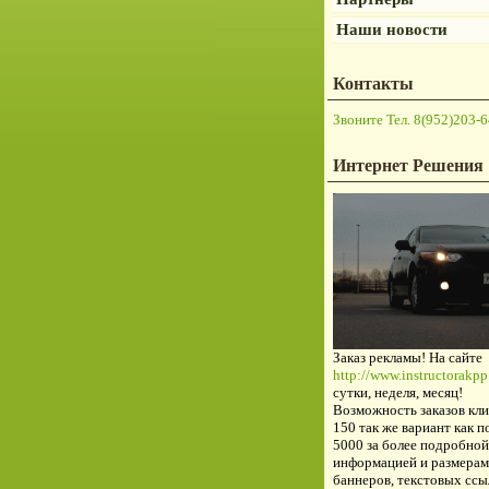
Наши новости
Контакты
Звоните Тел. 8(952)203-6
Интернет Решения
Заказ рекламы! На сайте
http://www.instructorakpp.
сутки, неделя, месяц!
Возможность заказов кли
150 так же вариант как п
5000 за более подробной
информацией и размерам
баннеров, текстовых ссы