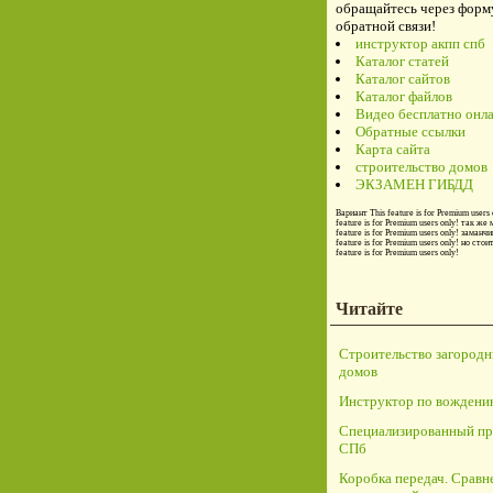
обращайтесь через форм
обратной связи!
инструктор акпп спб
Каталог статей
Каталог сайтов
Каталог файлов
Видео бесплатно онл
Обратные ссылки
Карта сайта
строительство домов
ЭКЗАМЕН ГИБДД
Вариант
This feature is for Premium users 
feature is for Premium users only!
так же 
feature is for Premium users only!
заманчи
feature is for Premium users only!
но стои
feature is for Premium users only!
Читайте
Строительство загород
домов
Инструктор по вождени
Специализированный пр
СПб
Коробка передач. Сравн