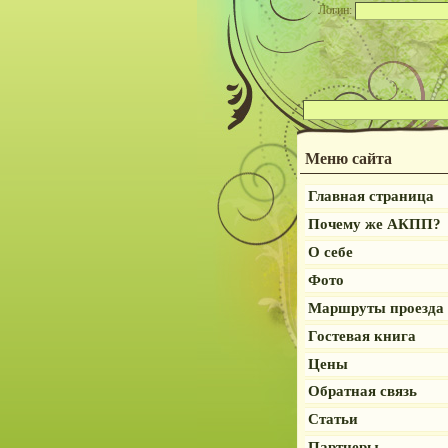
Логин:
Меню сайта
Главная страница
Почему же АКПП?
О себе
Фото
Маршруты проезда
Гостевая книга
Цены
Обратная связь
Статьи
Партнеры