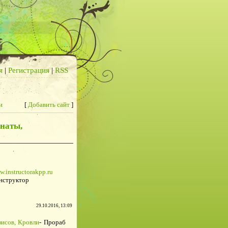
я
|
Регистрация
|
RSS
и
[
Добавить сайт
]
мнаты,
w.instructorakpp.ru
нструктор
29.10.2016, 13:09
фисов, Кровли
- Прораб