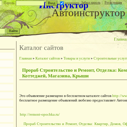
Инструктор
Забыл пароль
|
Регистрация
Пароль:
запомнить
Автоинструктор
Главна
Каталог сайтов
Главная
»
Каталог сайтов
»
Товары и услуги
»
Строительные услуг
Прораб Cтроительство и Ремонт, Отделка: Ко
Коттеджей, Магазина, Крыши
Это объявление размещено в бесплатном каталоге сайтов
http://ww
бесплатное размещение объявлений любезно предоставляет Автои
http://remont-opochka.ru/
Прораб Cтроительство и Ремонт, Отделка: Квартир, Домов, О