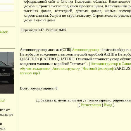
официальный сайт г. Опочка Псковская область. Капитально
домов. Строительство под ключ проекты цены. Капитальный р
частных домов, коттеджей, дачных домов, жилых помещ
строительства. Услуги по строительству. Строительство рекон
дома. Ремонт дома
Переходов
:
547
|
Рейтинг
:
0.0
/
0
4-69!
Автоинструктор автомат(СПБ)
Автоинструктор
- instructorakpp.ru
Петербурге вождению с автоматической коробкой АКПП в Петербу
QUATTRO QUATTRO QUATTRO. Опытный автоинструктор обучит в
вождения машины с коробкой "автомат" . |
Автоинструктор в Санкт
обучит вождению
|
Автоинструктор
|
Частный фотограф
SARDIUS 
музыку mp3
Всего комментариев
:
0
Добавлять комментарии могут только зарегистрированны
ru/
[
Регистрация
|
Вход
]
ков от
оказы от
и
лок