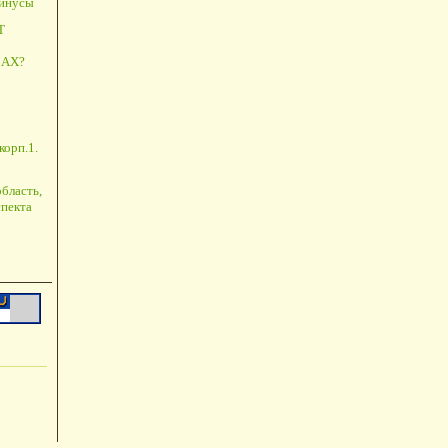
минусы
Т
АХ?
корп.1.
бласть,
пекта