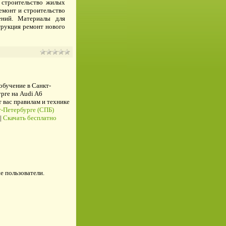
е строительство жилых
емонт и строительство
ений. Материалы для
струкция ремонт нового
 обучение в Санкт-
рге на Audi A6
ас правилам и технике
-Петербурге (СПБ)
|
Скачать бесплатно
е пользователи.