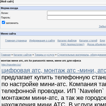
[
Мой сайт
]
Форма входа
Логин:
Пароль:
запомнить
Забыл
Меню сайта
Главная страница
Информация о сайте
Каталог файлов
Каталог статей
Блог
FAQ (вопрос/ответ)
Доска объявле
Главная
»
Каталог сайтов
»
Товары и услуги
»
Строительные материалы, оборудован
монтаж мини атс, атс kx panasonic мини, мини атс для офиса
http://navelen.kz/
цифровая атс, монтаж атс -мини, атс
предлагает купить телефонную станц
по настройке мини-атс. Компания та
телефонной проводки. ИП `Navelen`
монтажом мини-атс, а так же городс
нахождения мини АТС. В услуги ко