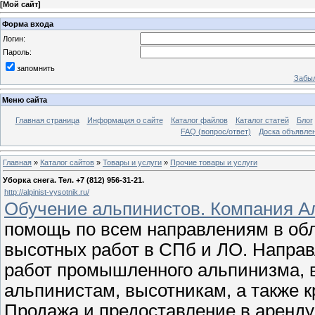
[
Мой сайт
]
Форма входа
Логин:
Пароль:
запомнить
Забыл
Меню сайта
Главная страница
Информация о сайте
Каталог файлов
Каталог статей
Блог
FAQ (вопрос/ответ)
Доска объявле
Главная
»
Каталог сайтов
»
Товары и услуги
»
Прочие товары и услуги
Уборка снега. Тел. +7 (812) 956-31-21.
http://alpinist-vysotnik.ru/
Обучение альпинистов. Компания А
помощь по всем направлениям в об
высотных работ в СПб и ЛО. Направ
работ промышленного альпинизма, 
альпинистам, высотникам, а также к
Продажа и предоставление в аренд