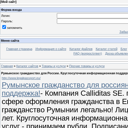
[
Мой сайт
]
Форма входа
Логин:
Пароль:
запомнить
Забыл
Меню сайта
Главная страница
Информация о сайте
Каталог файлов
Каталог статей
Блог
FAQ (вопрос/ответ)
Доска объявле
Главная
»
Каталог сайтов
»
Товары и услуги
»
Прочие товары и услуги
Румынское гражданство для России. Круглосуточная информационная поддер
http://www.legalpassport.eu/
Румынское гражданство для россия
поддержка!
- Компания Calliditas SE
сфере оформления гражданства в 
гражданство Румынии легально! Лиц
лет. Круглосуточная информационна
услуг - принимаем рубли. Подписан