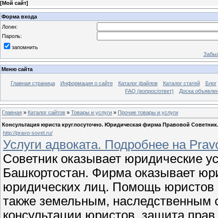
[
Мой сайт
]
Форма входа
Логин:
Пароль:
запомнить
Забыл
Меню сайта
Главная страница
Информация о сайте
Каталог файлов
Каталог статей
Блог
FAQ (вопрос/ответ)
Доска объявле
Главная
»
Каталог сайтов
»
Товары и услуги
»
Прочие товары и услуги
Консультация юриста круглосуточно. Юридическая фирма Правовой Советник
http://pravo-sovet.ru/
Услуги адвоката. Подробнее на Pravo
Советник оказывает юридические ус
Башкортостан. Фирма оказывает юри
юридических лиц. Помощь юристов 
также земельным, наследственным сп
консультации юристов, защита прав