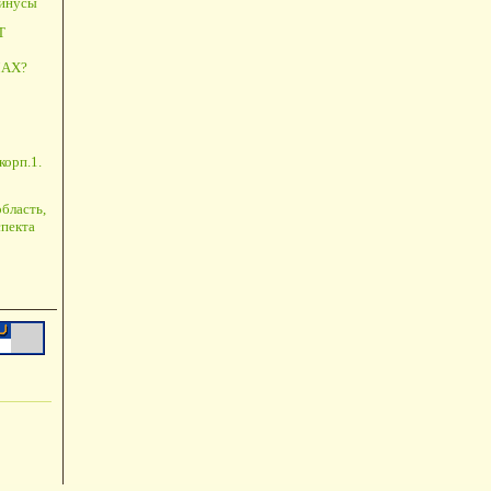
минусы
Т
АХ?
корп.1.
бласть,
пекта