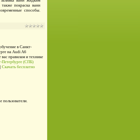
 заливка ванн жидким
а также покраска ванн
современные способы.
 обучение в Санкт-
рге на Audi A6
ас правилам и технике
-Петербурге (СПБ)
|
Скачать бесплатно
е пользователи.