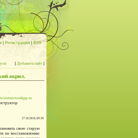
я
|
Регистрация
|
RSS
луги
[
Добавить сайт
]
кий акрил.
w.instructorakpp.ru
нструктор
27.10.2016, 09:39
становить свою старую
ги по восстановлению