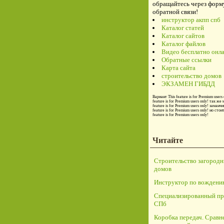
обращайтесь через форм
обратной связи!
инструктор акпп спб
Каталог статей
Каталог сайтов
Каталог файлов
Видео бесплатно онл
Обратные ссылки
Карта сайта
строительство домов
ЭКЗАМЕН ГИБДД
Вариант
This feature is for Premium users 
feature is for Premium users only!
так же 
feature is for Premium users only!
заманчи
feature is for Premium users only!
но стои
feature is for Premium users only!
Читайте
Строительство загород
домов
Инструктор по вождени
Специализированный пр
СПб
Коробка передач. Сравн