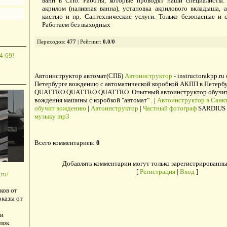
ванн в СПб. Работы, которые проводят наши специалисты:
акрилом (наливная ванна), установка акрилового вкладыша, 
кистью и пр. Сантехнические услуги. Только безопасные и 
Работаем без выходных
Переходов
:
477
|
Рейтинг
:
0.0
/
0
4-69!
Автоинструктор автомат(СПБ)
Автоинструктор
- instructorakpp.ru
Петербурге вождению с автоматической коробкой АКПП в Петербу
QUATTRO QUATTRO QUATTRO. Опытный автоинструктор обучит в
вождения машины с коробкой "автомат" . |
Автоинструктор в Санкт
обучит вождению
|
Автоинструктор
|
Частный фотограф
SARDIUS 
музыку mp3
Всего комментариев
:
0
Добавлять комментарии могут только зарегистрированны
[
Регистрация
|
Вход
]
ru/
ков от
оказы от
и
лок