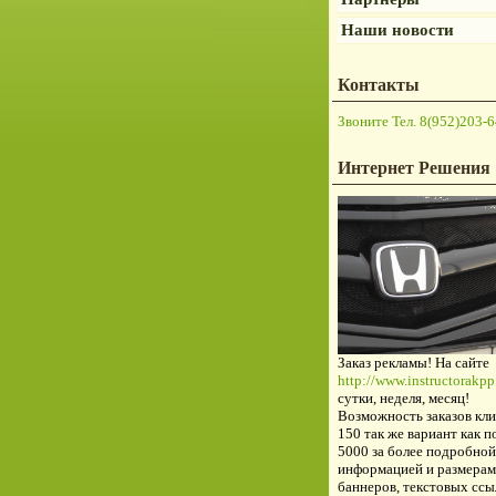
Наши новости
Контакты
Звоните Тел. 8(952)203-6
Интернет Решения
Заказ рекламы! На сайте
http://www.instructorakpp.
сутки, неделя, месяц!
Возможность заказов кли
150 так же вариант как п
5000 за более подробной
информацией и размерам
баннеров, текстовых ссы