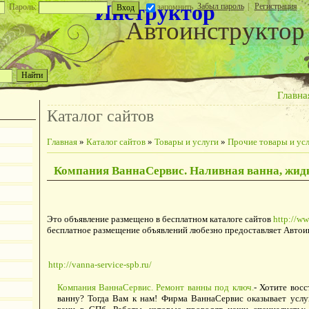
Инструктор
Забыл пароль
|
Регистрация
Пароль:
запомнить
Автоинструктор
Главна
Каталог сайтов
Главная
»
Каталог сайтов
»
Товары и услуги
»
Прочие товары и ус
Компания ВаннаСервис. Наливная ванна, жид
Это объявление размещено в бесплатном каталоге сайтов
http://ww
бесплатное размещение объявлений любезно предоставляет Автои
http://vanna-service-spb.ru/
Компания ВаннаСервис. Ремонт ванны под ключ.
- Хотите вос
ванну? Тогда Вам к нам! Фирма ВаннаСервис оказывает услу