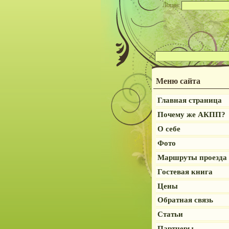
Логин:
Меню сайта
Главная страница
Почему же АКПП?
О себе
Фото
Маршруты проезда
Гостевая книга
Цены
Обратная связь
Статьи
Партнеры