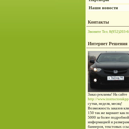
Наши новости
Контакты
Звоните Тел. 8(952)203-6
Интернет Решения
Заказ рекламы! На сайте
http://www.instructorakpp.
сутки, неделя, месяц!
Возможность заказов кли
150 так же вариант как п
5000 за более подробной
информацией и размерам
баннеров, текстовых ссы