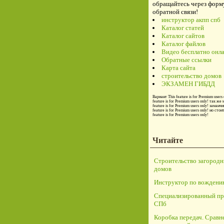
обращайтесь через форм
обратной связи!
инструктор акпп спб
Каталог статей
Каталог сайтов
Каталог файлов
Видео бесплатно онл
Обратные ссылки
Карта сайта
строительство домов
ЭКЗАМЕН ГИБДД
Вариант
This feature is for Premium users 
feature is for Premium users only!
так же 
feature is for Premium users only!
заманчи
feature is for Premium users only!
но стои
feature is for Premium users only!
Читайте
Строительство загород
домов
Инструктор по вождени
Специализированный пр
СПб
Коробка передач. Сравн