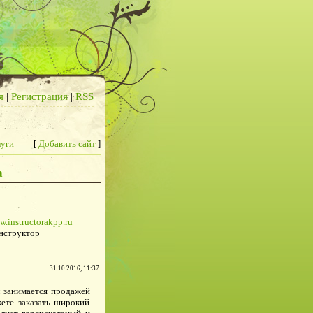
я
|
Регистрация
|
RSS
луги
[
Добавить сайт
]
а
w.instructorakpp.ru
нструктор
31.10.2016, 11:37
 занимается продажей
ете заказать широкий