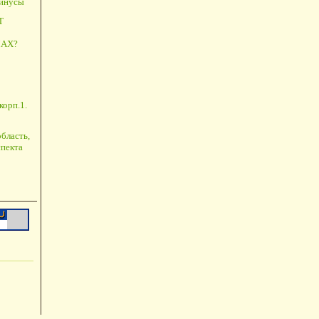
минусы
Т
АХ?
корп.1.
бласть,
пекта