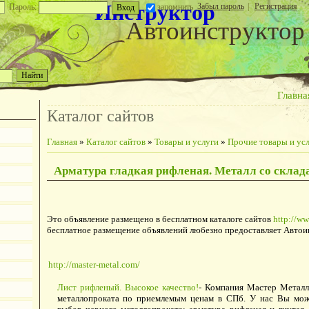
Инструктор
Забыл пароль
|
Регистрация
Пароль:
запомнить
Автоинструктор
Главна
Каталог сайтов
Главная
»
Каталог сайтов
»
Товары и услуги
»
Прочие товары и ус
Арматура гладкая рифленая. Металл со склад
Это объявление размещено в бесплатном каталоге сайтов
http://ww
бесплатное размещение объявлений любезно предоставляет Автои
http://master-metal.com/
Лист рифленый. Высокое качество!
- Компания Мастер Металл
металлопроката по приемлемым ценам в СПб. У нас Вы мож