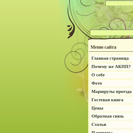
Логин:
Меню сайта
Главная страница
Почему же АКПП?
О себе
Фото
Маршруты проезда
Гостевая книга
Цены
Обратная связь
Статьи
Партнеры