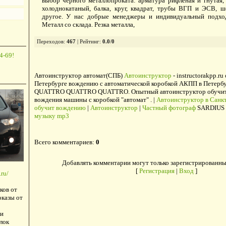
выбор черного металлопроката: арматура рифленая и гнутая,
холоднокатаный, балка, круг, квадрат, трубы ВГП и ЭСВ, ш
другое. У нас добрые менеджеры и индивидуальный подход
Металл со склада. Резка металла,
Переходов
:
467
|
Рейтинг
:
0.0
/
0
4-69!
Автоинструктор автомат(СПБ)
Автоинструктор
- instructorakpp.ru
Петербурге вождению с автоматической коробкой АКПП в Петербу
QUATTRO QUATTRO QUATTRO. Опытный автоинструктор обучит в
вождения машины с коробкой "автомат" . |
Автоинструктор в Санкт
обучит вождению
|
Автоинструктор
|
Частный фотограф
SARDIUS 
музыку mp3
Всего комментариев
:
0
Добавлять комментарии могут только зарегистрированны
[
Регистрация
|
Вход
]
ru/
ков от
оказы от
и
лок