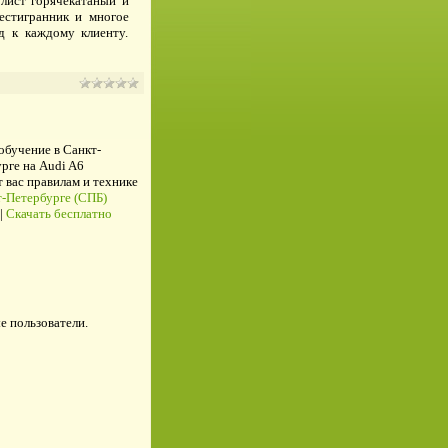
 лист горячекатаный и
естигранник и многое
 к каждому клиенту.
 обучение в Санкт-
рге на Audi A6
ас правилам и технике
-Петербурге (СПБ)
|
Скачать бесплатно
е пользователи.