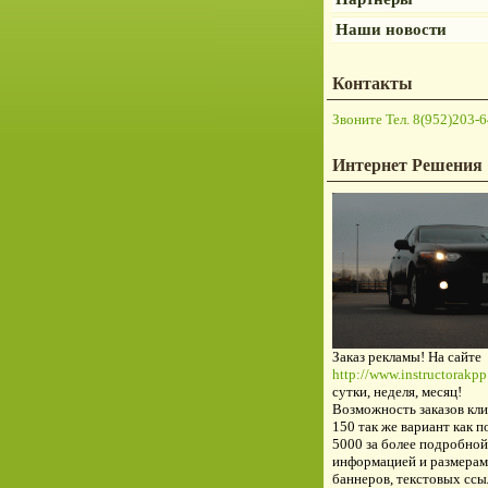
Наши новости
Контакты
Звоните Тел. 8(952)203-6
Интернет Решения
Заказ рекламы! На сайте
http://www.instructorakpp.
сутки, неделя, месяц!
Возможность заказов кли
150 так же вариант как п
5000 за более подробной
информацией и размерам
баннеров, текстовых ссы