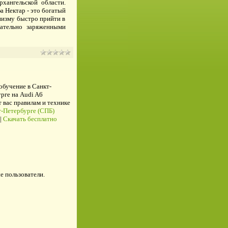
хангельской области.
 Нектар - это богатый
низму быстро прийти в
ательно заряженными
 обучение в Санкт-
рге на Audi A6
ас правилам и технике
-Петербурге (СПБ)
|
Скачать бесплатно
е пользователи.