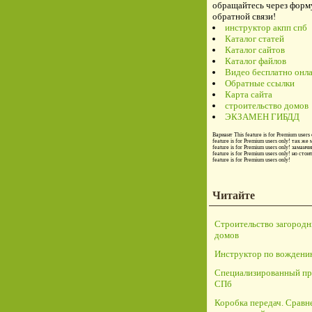
обращайтесь через форм
обратной связи!
инструктор акпп спб
Каталог статей
Каталог сайтов
Каталог файлов
Видео бесплатно онл
Обратные ссылки
Карта сайта
строительство домов
ЭКЗАМЕН ГИБДД
Вариант
This feature is for Premium users 
feature is for Premium users only!
так же 
feature is for Premium users only!
заманчи
feature is for Premium users only!
но стои
feature is for Premium users only!
Читайте
Строительство загород
домов
Инструктор по вождени
Специализированный пр
СПб
Коробка передач. Сравн