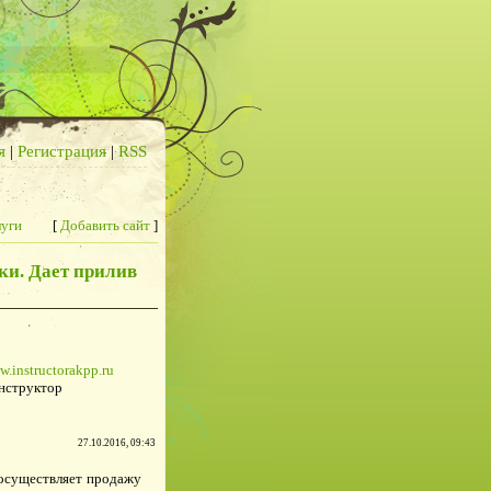
я
|
Регистрация
|
RSS
луги
[
Добавить сайт
]
ки. Дает прилив
w.instructorakpp.ru
нструктор
27.10.2016, 09:43
 осуществляет продажу