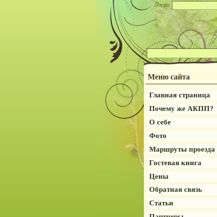
Логин:
Меню сайта
Главная страница
Почему же АКПП?
О себе
Фото
Маршруты проезда
Гостевая книга
Цены
Обратная связь
Статьи
Партнеры