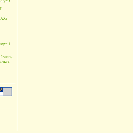
минусы
Т
АХ?
корп.1.
бласть,
пекта