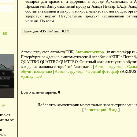
товаров для красоты и здоровья в городе Архангельск и Ар
Предлагаем Вам уникальный продукт Альфа Нектар. БАДы Альфа
состав витаминов и макро и микроэлементов помогающих орга
здоровую норму. Натуральный продукт насыщенный отриц
ионами. По всем
Переходов
:
435
|
Рейтинг
:
0.0
/
0
4-69!
Автоинструктор автомат(СПБ)
Автоинструктор
- instructorakpp.ru
Петербурге вождению с автоматической коробкой АКПП в Петербу
QUATTRO QUATTRO QUATTRO. Опытный автоинструктор обучит в
вождения машины с коробкой "автомат" . |
Автоинструктор в Санкт
обучит вождению
|
Автоинструктор
|
Частный фотограф
SARDIUS 
музыку mp3
Всего комментариев
:
0
Добавлять комментарии могут только зарегистрированны
ru/
[
Регистрация
|
Вход
]
ков от
оказы от
и
лок