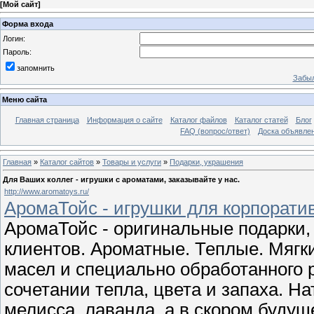
[
Мой сайт
]
Форма входа
Логин:
Пароль:
запомнить
Забыл
Меню сайта
Главная страница
Информация о сайте
Каталог файлов
Каталог статей
Блог
FAQ (вопрос/ответ)
Доска объявле
Главная
»
Каталог сайтов
»
Товары и услуги
»
Подарки, украшения
Для Ваших коллег - игрушки с ароматами, заказывайте у нас.
http://www.aromatoys.ru/
АромаТойс - игрушки для корпоратив
АромаТойс - оригинальные подарки,
клиентов. Ароматные. Теплые. Мяг
масел и специально обработанного 
сочетании тепла, цвета и запаха. Н
мелисса, лаванда, а в скором будуще