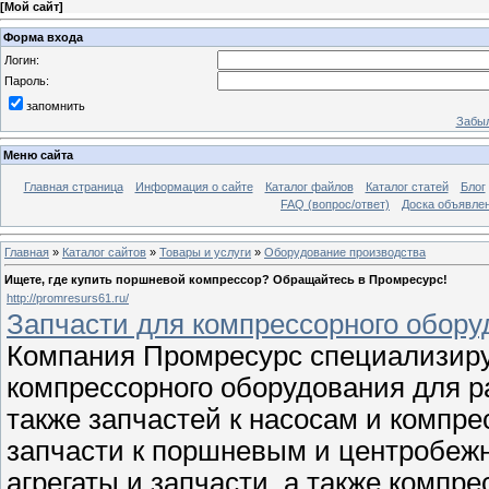
[
Мой сайт
]
Форма входа
Логин:
Пароль:
запомнить
Забыл
Меню сайта
Главная страница
Информация о сайте
Каталог файлов
Каталог статей
Блог
FAQ (вопрос/ответ)
Доска объявле
Главная
»
Каталог сайтов
»
Товары и услуги
»
Оборудование производства
Ищете, где купить поршневой компрессор? Обращайтесь в Промресурс!
http://promresurs61.ru/
Запчасти для компрессорного обору
Компания Промресурс специализируе
компрессорного оборудования для 
также запчастей к насосам и компре
запчасти к поршневым и центробеж
агрегаты и запчасти, а также компр