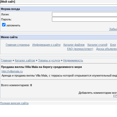
[
Мой сайт
]
Форма входа
Логин:
Пароль:
запомнить
Забыл
Меню сайта
Главная страница
Информация о сайте
Каталог файлов
Каталог статей
Блог
FAQ (вопрос/ответ)
Доска объявле
Главная
»
Каталог сайтов
»
Товары и услуги
»
Недвижимость
Продажа виллы Villa Mala на берегу средиземного моря
http://villamala.ru
Аренда и продажа виллы Villa Mala, с террасы которой открывается изумительный ви
Всего комментариев
:
0
Добавлять комментарии могу
[
Р
Полная версия сайта