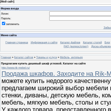
[
Мой сайт
]
Форма входа
Логин:
Пароль:
запомнить
Забыл
Меню сайта
Главная страница
Информация о сайте
Каталог файлов
Каталог статей
Блог
FAQ (вопрос/ответ)
Доска объявле
Главная
»
Каталог сайтов
»
Товары и услуги
»
Мебель, интерьер
Предлагаем купить дешевый шкаф угловой. Каталог на сайте
http://www.rik-mebel.ru/
Продажа шкафов. Заходите на Rik-M
можете купить недорого качественн
предлагаем широкий выбор мебели 
стенки, диваны, детскую мебель, ко
мебель, мягкую мебель, столы и сту
У каждого товара, представленного в