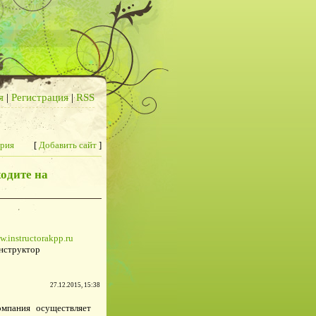
я
|
Регистрация
|
RSS
рия
[
Добавить сайт
]
одите на
w.instructorakpp.ru
нструктор
27.12.2015, 15:38
мпания осуществляет