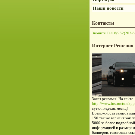
Наши новости
Контакты
Звоните Тел. 8(952)203-6
Интернет Решения
Заказ рекламы! На сайте
http://www.instructorakpp.
сутки, неделя, месяц!
Возможность заказов кли
150 так же вариант как п
5000 за более подробной
информацией и размерам
баннеров, текстовых ссы