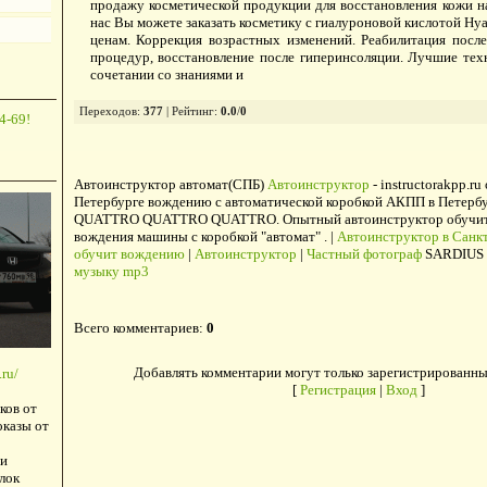
продажу косметической продукции для восстановления кожи н
нас Вы можете заказать косметику с гиалуроновой кислотой Hy
ценам. Коррекция возрастных изменений. Реабилитация пос
процедур, восстановление после гиперинсоляции. Лучшие те
сочетании со знаниями и
Переходов
:
377
|
Рейтинг
:
0.0
/
0
4-69!
Автоинструктор автомат(СПБ)
Автоинструктор
- instructorakpp.ru
Петербурге вождению с автоматической коробкой АКПП в Петербу
QUATTRO QUATTRO QUATTRO. Опытный автоинструктор обучит в
вождения машины с коробкой "автомат" . |
Автоинструктор в Санкт
обучит вождению
|
Автоинструктор
|
Частный фотограф
SARDIUS 
музыку mp3
Всего комментариев
:
0
Добавлять комментарии могут только зарегистрированны
ru/
[
Регистрация
|
Вход
]
ков от
оказы от
и
лок