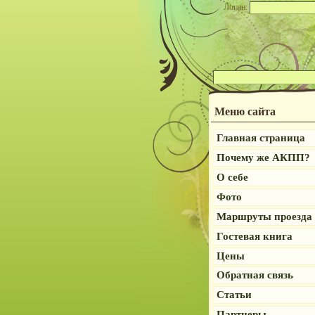
Логин:
Меню сайта
Главная страница
Почему же АКПП?
О себе
Фото
Маршруты проезда
Гостевая книга
Цены
Обратная связь
Статьи
Партнеры