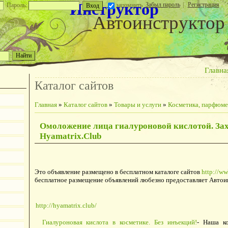
Инструктор
Забыл пароль
|
Регистрация
Пароль:
запомнить
Автоинструктор
Главна
Каталог сайтов
Главная
»
Каталог сайтов
»
Товары и услуги
»
Косметика, парфюме
Омоложение лица гиалуроновой кислотой. Зах
Hyamatrix.Club
Это объявление размещено в бесплатном каталоге сайтов
http://ww
бесплатное размещение объявлений любезно предоставляет Автои
http://hyamatrix.club/
Гиалуроновая кислота в косметике. Без инъекций!
- Наша ко