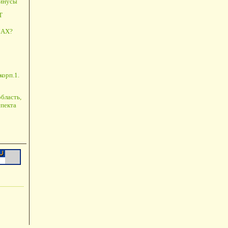
минусы
Т
АХ?
корп.1.
бласть,
пекта