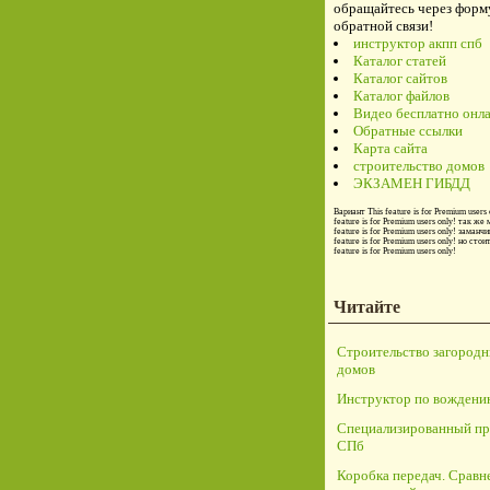
обращайтесь через форм
обратной связи!
инструктор акпп спб
Каталог статей
Каталог сайтов
Каталог файлов
Видео бесплатно онл
Обратные ссылки
Карта сайта
строительство домов
ЭКЗАМЕН ГИБДД
Вариант
This feature is for Premium users 
feature is for Premium users only!
так же 
feature is for Premium users only!
заманчи
feature is for Premium users only!
но стои
feature is for Premium users only!
Читайте
Строительство загород
домов
Инструктор по вождени
Специализированный пр
СПб
Коробка передач. Сравн