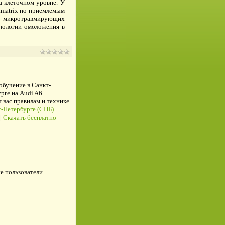
а клеточном уровне. У
amatrix по приемлемым
ле микротравмирующих
хнологии омоложения в
 обучение в Санкт-
рге на Audi A6
ас правилам и технике
-Петербурге (СПБ)
|
Скачать бесплатно
е пользователи.