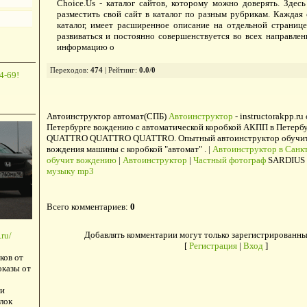
Choice.Us - каталог сайтов, которому можно доверять. Зде
разместить свой сайт в каталог по разным рубрикам. Каждая 
каталог, имеет расширенное описание на отдельной странице
развиваться и постоянно совершенствуется во всех направле
информацию о
Переходов
:
474
|
Рейтинг
:
0.0
/
0
4-69!
Автоинструктор автомат(СПБ)
Автоинструктор
- instructorakpp.ru
Петербурге вождению с автоматической коробкой АКПП в Петербу
QUATTRO QUATTRO QUATTRO. Опытный автоинструктор обучит в
вождения машины с коробкой "автомат" . |
Автоинструктор в Санкт
обучит вождению
|
Автоинструктор
|
Частный фотограф
SARDIUS 
музыку mp3
Всего комментариев
:
0
Добавлять комментарии могут только зарегистрированны
ru/
[
Регистрация
|
Вход
]
ков от
оказы от
и
лок