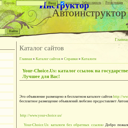
Инструктор
Забыл пароль
|
Регистрация
Пароль:
запомнить
Автоинструктор
Главна
Каталог сайтов
Главная
»
Каталог сайтов
»
Справки
»
Каталоги
Your-Choice.Us: каталог ссылок на государств
Лучшее для Вас!
Это объявление размещено в бесплатном каталоге сайтов
http://ww
бесплатное размещение объявлений любезно предоставляет Автои
http://www.your-choice.us/
Your-Choice.Us: каталоги без обратных ссылок
- Добро пожал