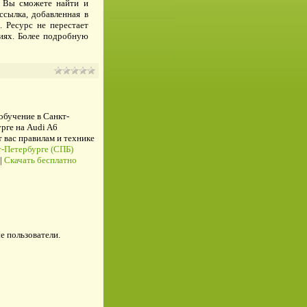
сь Вы сможете найти и
ссылка, добавленная в
. Ресурс не перестает
ниях. Более подробную
 обучение в Санкт-
рге на Audi A6
ас правилам и технике
-Петербурге (СПБ)
|
Скачать бесплатно
е пользователи.