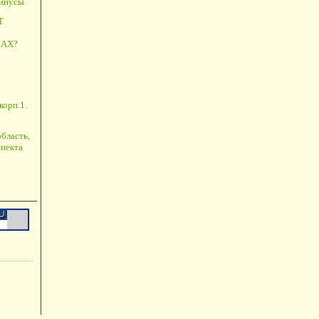
минусы
Т
АХ?
корп.1.
бласть,
пекта