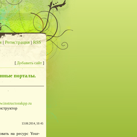
я
|
Регистрация
|
RSS
[
Добавить сайт
]
енные порталы.
w.instructorakpp.ru
нструктор
13.06.2014, 10:45
овать на ресурс Your-