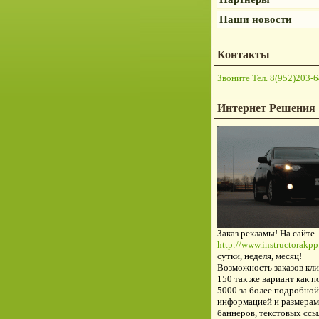
Наши новости
Контакты
Звоните Тел. 8(952)203-6
Интернет Решения
Заказ рекламы! На сайте
http://www.instructorakpp.
сутки, неделя, месяц!
Возможность заказов кли
150 так же вариант как п
5000 за более подробной
информацией и размерам
баннеров, текстовых ссы