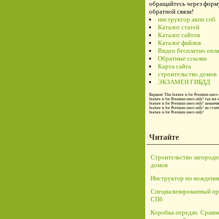
обращайтесь через форм
обратной связи!
инструктор акпп спб
Каталог статей
Каталог сайтов
Каталог файлов
Видео бесплатно онл
Обратные ссылки
Карта сайта
строительство домов
ЭКЗАМЕН ГИБДД
Вариант
This feature is for Premium users 
feature is for Premium users only!
так же 
feature is for Premium users only!
заманчи
feature is for Premium users only!
но стои
feature is for Premium users only!
Читайте
Строительство загород
домов
Инструктор по вождени
Специализированный пр
СПб
Коробка передач. Сравн