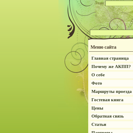
Логин:
Меню сайта
Главная страница
Почему же АКПП?
О себе
Фото
Маршруты проезда
Гостевая книга
Цены
Обратная связь
Статьи
Партнеры