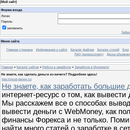
[
Мой сайт
]
Форма входа
Логин:
Пароль:
запомнить
Забыл
Меню сайта
Главная страница
Информация о сайте
Каталог файлов
Каталог статей
Блог
FAQ (вопрос/ответ)
Доска объявле
Главная
»
Каталог сайтов
»
Работа и заработок
»
Заработок в Интернете
Не знаете, как сделать деньги из ничего? Подробнее здесь!
http://vivod-deneg.ru/
Не знаете, как заработать большие 
интернет-ресурс о том, как вывести
Мы расскажем все о способах вывода
вывести деньги с WebMoney, как пол
финансы Форекса и не только. Поми
найти много статей о заработке в се