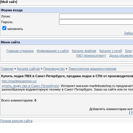
[
Мой сайт
]
Форма входа
Логин:
Пароль:
запомнить
Забыл
Меню сайта
Главная страница
Информация о сайте
Каталог файлов
Каталог статей
Блог
FAQ (вопрос/ответ)
Доска объявле
Главная
»
Каталог сайтов
»
Производство
»
Транспортное машиностроение
Купить лодки ПВХ в Санкт-Петербурге, продажа лодок в СПб от производителя
http://marlinboatshop.ru/
купить лодку пвх в Санкт-Петербурге
- Интернет-магазин marlinboatshop.ru предлагае
разнообразную водомоторную технику в Санкт-Петербурге. Заказ на сайте или по тел
Всего комментариев
:
0
Добавлять комментарии могу
[
Р
Полная версия сайта