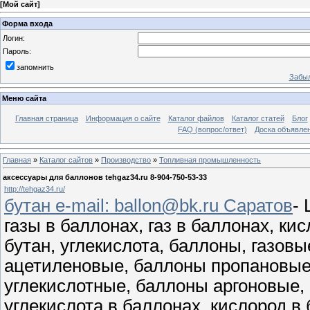
[
Мой сайт
]
Форма входа
Логин:
Пароль:
запомнить
Забыл
Меню сайта
Главная страница
Информация о сайте
Каталог файлов
Каталог статей
Блог
FAQ (вопрос/ответ)
Доска объявле
Главная
»
Каталог сайтов
»
Производство
»
Топливная промышленность
аксессуары для баллонов tehgaz34.ru 8-904-750-53-33
http://tehgaz34.ru/
бутан e-mail: ballon@bk.ru Саратов
-
газы в баллонах, газ в баллонах, кис
бутан, углекислота, баллоны, газо
ацетиленовые, баллоны пропановые
углекислотные, баллоны аргоновые,
углекислота в баллонах, кислород в 