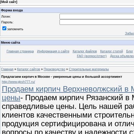
[
Мой сайт
]
Форма входа
Логин:
Пароль:
запомнить
Забыл
Меню сайта
Главная страница
Информация о сайте
Каталог файлов
Каталог статей
Блог
FAQ (вопрос/ответ)
Доска объявле
Главная
»
Каталог сайтов
»
Производство
»
Строительные материалы
Предлагаем кирпич в Москве - умеренные цены и большой ассортимент
http://www.gksh777.ru/
Продаем кирпич Верхневолжский в М
цены
- Продаем кирпич Рязанский в 
справедливые цены. Цель нашей ра
клиентов качественными строитель
продукция сертифицирована и отлич
вопросы по качеству и надежности 