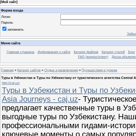
[
Мой сайт
]
Форма входа
Логин:
Пароль:
запомнить
Забыл
Меню сайта
Главная страница
Информация о сайте
Каталог файлов
Каталог статей
Блог
FAQ (вопрос/ответ)
Доска объявле
Главная
»
Каталог сайтов
»
Отдых и развлечения
»
Путешествия и туризм
Туры в Узбекистан и Туры по Узбекистану от туристического агентства Central As
http://caj.uz/
Туры в Узбекистан и Туры по Узбекис
Asia Journeys - caj.uz
- Туристическое
предлагает качественные туры в Узб
выгодные туры по Узбекистану. На
профессиональными гидами-историк
ключевые моменты о самых популяр