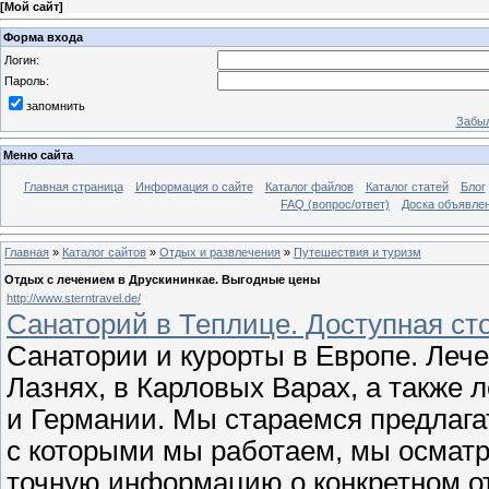
[
Мой сайт
]
Форма входа
Логин:
Пароль:
запомнить
Забыл
Меню сайта
Главная страница
Информация о сайте
Каталог файлов
Каталог статей
Блог
FAQ (вопрос/ответ)
Доска объявле
Главная
»
Каталог сайтов
»
Отдых и развлечения
»
Путешествия и туризм
Отдых с лечением в Друскининкае. Выгодные цены
http://www.sterntravel.de/
Санаторий в Теплице. Доступная ст
Санатории и курорты в Европе. Лече
Лазнях, в Карловых Варах, а также 
и Германии. Мы стараемся предлага
с которыми мы работаем, мы осмат
точную информацию о конкретном о