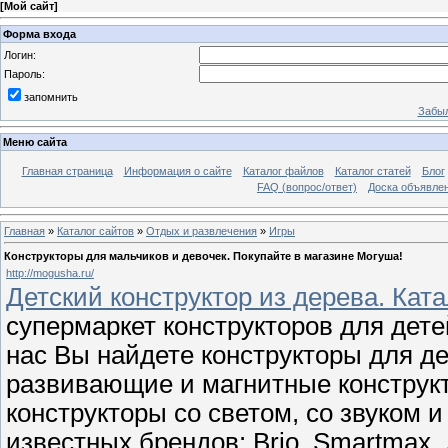
[
Мой сайт
]
Форма входа
Логин:
Пароль:
запомнить
Забыл
Меню сайта
Главная страница
Информация о сайте
Каталог файлов
Каталог статей
Блог
FAQ (вопрос/ответ)
Доска объявле
Главная
»
Каталог сайтов
»
Отдых и развлечения
»
Игры
Конструкторы для мальчиков и девочек. Покупайте в магазине Могуша!
http://mogusha.ru/
Детский конструктор из дерева. Кат
супермаркет конструкторов для дете
нас Вы найдете конструкторы для де
развивающие и магнитные конструкт
конструкторы со светом, со звуком 
известных брендов: Brio, Smartmax,