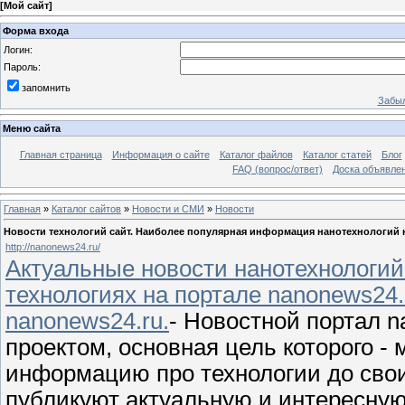
[
Мой сайт
]
Форма входа
Логин:
Пароль:
запомнить
Забыл
Меню сайта
Главная страница
Информация о сайте
Каталог файлов
Каталог статей
Блог
FAQ (вопрос/ответ)
Доска объявле
Главная
»
Каталог сайтов
»
Новости и СМИ
»
Новости
Новости технологий сайт. Наиболее популярная информация нанотехнологий н
http://nanonews24.ru/
Актуальные новости нанотехнологи
технологиях на портале nanonews24.
nanonews24.ru.
- Новостной портал 
проектом, основная цель которого 
информацию про технологии до свои
публикуют актуальную и интересну