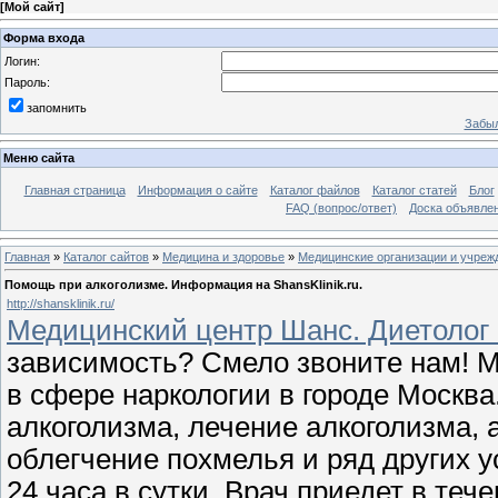
[
Мой сайт
]
Форма входа
Логин:
Пароль:
запомнить
Забыл
Меню сайта
Главная страница
Информация о сайте
Каталог файлов
Каталог статей
Блог
FAQ (вопрос/ответ)
Доска объявле
Главная
»
Каталог сайтов
»
Медицина и здоровье
»
Медицинские организации и учреж
Помощь при алкоголизме. Информация на ShansKlinik.ru.
http://shansklinik.ru/
Медицинский центр Шанс. Диетолог 
зависимость? Смело звоните нам! 
в сфере наркологии в городе Москва
алкоголизма, лечение алкоголизма, 
облегчение похмелья и ряд других у
24 часа в сутки. Врач приедет в теч