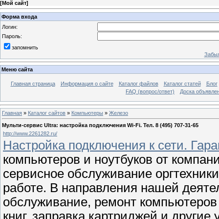
[
Мой сайт
]
Форма входа
Логин:
Пароль:
запомнить
Забыл
Меню сайта
Главная страница
Информация о сайте
Каталог файлов
Каталог статей
Блог
FAQ (вопрос/ответ)
Доска объявле
Главная
»
Каталог сайтов
»
Компьютеры
»
Железо
Мульти-сервис Ultra: настройка подключения Wi-Fi. Тел. 8 (495) 707-31-65
http://www.2261282.ru/
Настройка подключения к сети. Гара
компьютеров и ноутбуков от компани
сервисное обслуживание оргтехники,
работе. В направления нашей деяте
обслуживание, ремонт компьютеров 
книг, заправка картриджей и другие