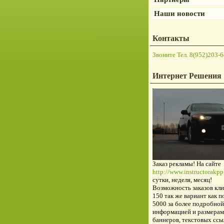
Наши новости
Контакты
Звоните Тел. 8(952)203-6
Интернет Решения
Заказ рекламы! На сайте
http://www.instructorakpp.
сутки, неделя, месяц!
Возможность заказов кли
150 так же вариант как п
5000 за более подробной
информацией и размерам
баннеров, текстовых ссы