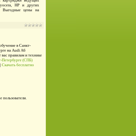
с картриджи ведущих
Kyocera, HP и других
з. Выгодные цены на
 обучение в Санкт-
рге на Audi A6
ас правилам и технике
-Петербурге (СПБ)
|
Скачать бесплатно
е пользователи.