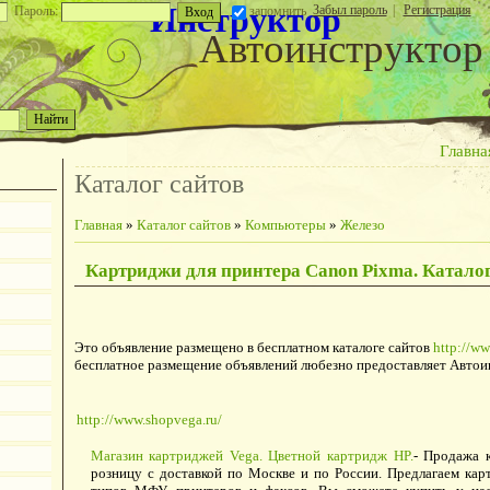
Инструктор
Забыл пароль
|
Регистрация
Пароль:
запомнить
Автоинструктор
Главна
Каталог сайтов
Главная
»
Каталог сайтов
»
Компьютеры
»
Железо
Картриджи для принтера Canon Pixma. Каталог
Это объявление размещено в бесплатном каталоге сайтов
http://ww
бесплатное размещение объявлений любезно предоставляет Автои
http://www.shopvega.ru/
Магазин картриджей Vega. Цветной картридж HP.
- Продажа 
розницу с доставкой по Москве и по России. Предлагаем ка