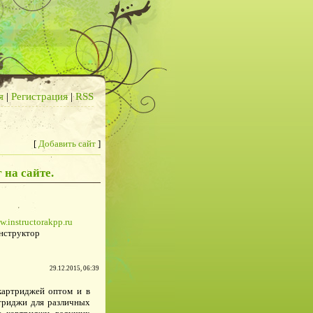
я
|
Регистрация
|
RSS
[
Добавить сайт
]
 на сайте.
w.instructorakpp.ru
нструктор
29.12.2015, 06:39
картриджей оптом и в
ртриджи для различных