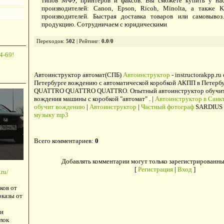
типов МФУ, принтеров и факсов. Вы сможете купить у на
производителей: Canon, Epson, Ricoh, Minolta, а также 
производителей. Быстрая доставка товаров или самовыво
продукцию. Сотрудничаем с юридическими
Переходов
:
502
|
Рейтинг
:
0.0
/
0
4-69!
Автоинструктор автомат(СПБ)
Автоинструктор
- instructorakpp.ru
Петербурге вождению с автоматической коробкой АКПП в Петербу
QUATTRO QUATTRO QUATTRO. Опытный автоинструктор обучит в
вождения машины с коробкой "автомат" . |
Автоинструктор в Санкт
обучит вождению
|
Автоинструктор
|
Частный фотограф
SARDIUS 
музыку mp3
Всего комментариев
:
0
Добавлять комментарии могут только зарегистрированны
[
Регистрация
|
Вход
]
ru/
ков от
оказы от
и
лок