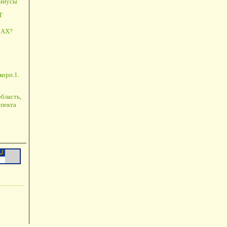
минусы
Т
АХ?
корп.1.
бласть,
пекта