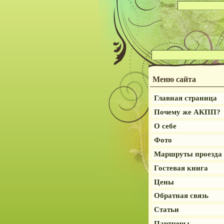
Логин:
Меню сайта
Главная страница
Почему же АКПП?
О себе
Фото
Маршруты проезда
Гостевая книга
Цены
Обратная связь
Статьи
Партнеры