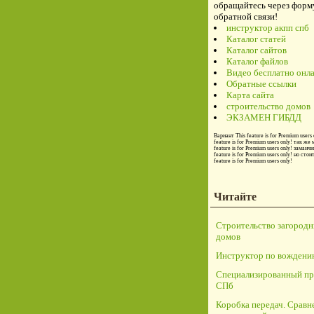
обращайтесь через форм
обратной связи!
инструктор акпп спб
Каталог статей
Каталог сайтов
Каталог файлов
Видео бесплатно онл
Обратные ссылки
Карта сайта
строительство домов
ЭКЗАМЕН ГИБДД
Вариант
This feature is for Premium users 
feature is for Premium users only!
так же 
feature is for Premium users only!
заманчи
feature is for Premium users only!
но стои
feature is for Premium users only!
Читайте
Строительство загород
домов
Инструктор по вождени
Специализированный пр
СПб
Коробка передач. Сравн