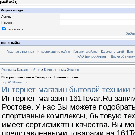
[
Мой сайт
]
Форма входа
Логин:
Пароль:
запомнить
Забыл
Меню сайта
Главная страница
Информация о сайте
Каталог файлов
Каталог статей
Блог
FAQ (вопрос/ответ)
Доска объявле
Главная
»
Каталог сайтов
»
Компьютеры
»
Железо
Интернет-магазин в Таганроге. Каталог на сайте!
http://161tovar.ru/
Интернет-магазин бытовой техники в
Интернет-магазин 161Tovar.Ru зани
Ростове. У нас Вы можете подобрат
спортивные комплексы, бытовую техн
имеет сертификаты качества. Вы мо
представленными товарами на 161Tov