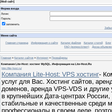
[
Мой сайт
]
Форма входа
Логин:
Пароль:
запомнить
Забыл
Меню сайта
Главная страница
Информация о сайте
Каталог файлов
Каталог статей
Блог
FAQ (вопрос/ответ)
Доска объявле
Главная
»
Каталог сайтов
»
Интернет
»
Провайдеры
Компания Lite-Host: хостинг MySQL. Информация на Lite-Host.Ru
http://lite-host.ru/
Компания Lite-Host: VPS хостинг
- Ко
услуг для Вас. Хостинг сайтов, аре
доменов, аренда VPS-VDS и другие
в крупнейших Дата-центрах России,
стабильные и качественные среди м
профессионалы в своем деле, поэт