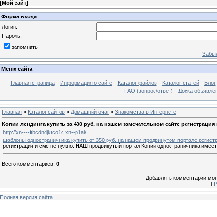
[
Мой сайт
]
Форма входа
Логин:
Пароль:
запомнить
Забыл
Меню сайта
Главная страница
Информация о сайте
Каталог файлов
Каталог статей
Блог
FAQ (вопрос/ответ)
Доска объявле
Главная
»
Каталог сайтов
»
Домашний очаг
»
Знакомства в Интернете
Копии лендинга купить за 400 руб. на нашем замечательном сайте регистрация 
http://xn----ftbcdndjktco1c.xn--p1ai/
шаблоны одностраничника купить от 350 руб. на нашем продвинутом портале регистр
регистрация и смс не нужно. НАШ продвинутый портал Копии одностраничника имеет
Всего комментариев
:
0
Добавлять комментарии могу
[
Р
Полная версия сайта