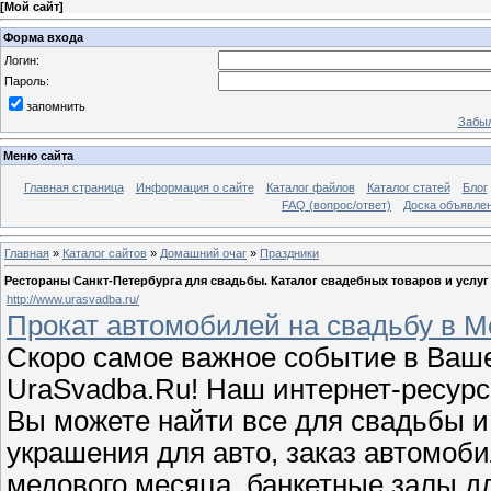
[
Мой сайт
]
Форма входа
Логин:
Пароль:
запомнить
Забыл
Меню сайта
Главная страница
Информация о сайте
Каталог файлов
Каталог статей
Блог
FAQ (вопрос/ответ)
Доска объявле
Главная
»
Каталог сайтов
»
Домашний очаг
»
Праздники
Рестораны Санкт-Петербурга для свадьбы. Каталог свадебных товаров и услуг
http://www.urasvadba.ru/
Прокат автомобилей на свадьбу в Мо
Скоро самое важное событие в Ваше
UraSvadba.Ru! Наш интернет-ресурс
Вы можете найти все для свадьбы и
украшения для авто, заказ автомоб
медового месяца, банкетные залы д