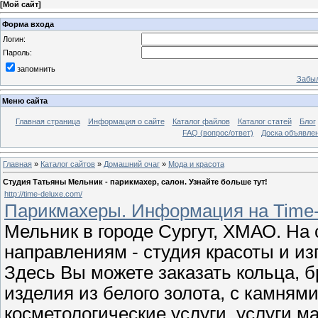
[
Мой сайт
]
Форма входа
Логин:
Пароль:
запомнить
Забыл
Меню сайта
Главная страница
Информация о сайте
Каталог файлов
Каталог статей
Блог
FAQ (вопрос/ответ)
Доска объявле
Главная
»
Каталог сайтов
»
Домашний очаг
»
Мода и красота
Студия Татьяны Мельник - парикмахер, салон. Узнайте больше тут!
http://time-deluxe.com/
Парикмахеры. Информация на Time-
Мельник в городе Сургут, ХМАО. На 
направлениям - студия красоты и из
Здесь Вы можете заказать кольца, 
изделия из белого золота, с камням
косметологические услуги, услуги м