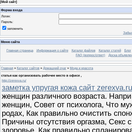
[
Мой сайт
]
Форма входа
Логин:
Пароль:
запомнить
Забыл
Меню сайта
Главная страница
Информация о сайте
Каталог файлов
Каталог статей
Блог
FAQ (вопрос/ответ)
Доска объявле
Главная
»
Каталог сайтов
»
Домашний очаг
»
Мода и красота
статья как организовать рабочее место в офисе ,
http://zerexva.ru/
заметка упругая кожа сайт zerexva.r
женщин различного возраста. Напри
женщин, Совет от психолога, Что м
родах, Как правильно очистить спон
Причины отсутствия оргазма, Секс 
здоровье, Как правильно спланиров