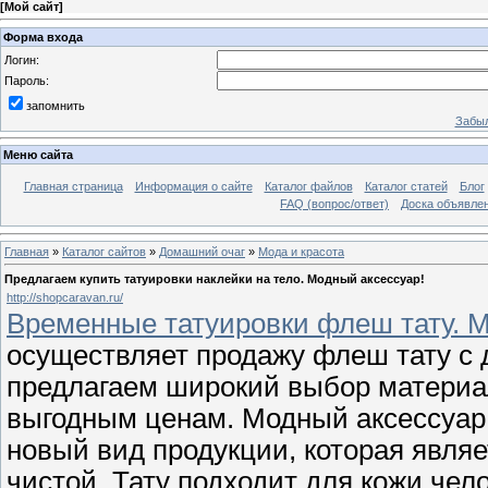
[
Мой сайт
]
Форма входа
Логин:
Пароль:
запомнить
Забыл
Меню сайта
Главная страница
Информация о сайте
Каталог файлов
Каталог статей
Блог
FAQ (вопрос/ответ)
Доска объявле
Главная
»
Каталог сайтов
»
Домашний очаг
»
Мода и красота
Предлагаем купить татуировки наклейки на тело. Модный аксессуар!
http://shopcaravan.ru/
Временные татуировки флеш тату. М
осуществляет продажу флеш тату с 
предлагаем широкий выбор материа
выгодным ценам. Модный аксессуар 
новый вид продукции, которая являе
чистой. Тату подходит для кожи чело