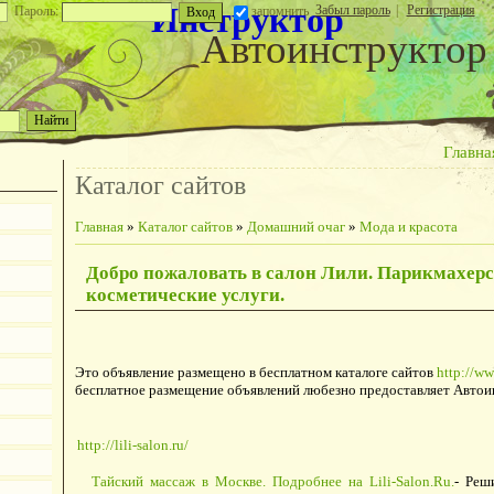
Инструктор
Забыл пароль
|
Регистрация
Пароль:
запомнить
Автоинструктор
Главна
Каталог сайтов
Главная
»
Каталог сайтов
»
Домашний очаг
»
Мода и красота
Добро пожаловать в салон Лили. Парикмахерс
косметические услуги.
Это объявление размещено в бесплатном каталоге сайтов
http://ww
бесплатное размещение объявлений любезно предоставляет Автои
http://lili-salon.ru/
Тайский массаж в Москве. Подробнее на Lili-Salon.Ru.
- Реш