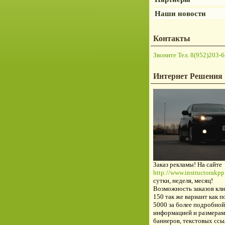
Наши новости
Контакты
Звоните Тел. 8(952)203-6
Интернет Решения
Заказ рекламы! На сайте
http://www.instructorakpp.
сутки, неделя, месяц!
Возможность заказов кли
150 так же вариант как п
5000 за более подробной
информацией и размерам
баннеров, текстовых ссы