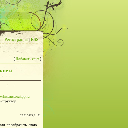
я
|
Регистрация
|
RSS
[
Добавить сайт
]
кие и
w.instructorakpp.ru
нструктор
20.01.2015, 11:51
или преобразить свою