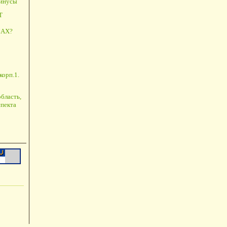
минусы
Т
АХ?
корп.1.
бласть,
пекта