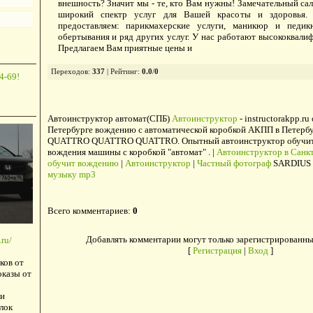
внешность? Значит мы - те, кто Вам нужны! Замечательный сал
широкий спектр услуг для Вашей красоты и здоровья. 
предоставляем: парикмахерские услуги, маникюр и педик
обертывания и ряд других услуг. У нас работают высококвали
Предлагаем Вам приятные цены и
Переходов
:
337
|
Рейтинг
:
0.0
/
0
4-69!
Автоинструктор автомат(СПБ)
Автоинструктор
- instructorakpp.ru
Петербурге вождению с автоматической коробкой АКПП в Петербу
QUATTRO QUATTRO QUATTRO. Опытный автоинструктор обучит в
вождения машины с коробкой "автомат" . |
Автоинструктор в Санкт
обучит вождению
|
Автоинструктор
|
Частный фотограф
SARDIUS 
музыку mp3
Всего комментариев
:
0
Добавлять комментарии могут только зарегистрированны
ru/
[
Регистрация
|
Вход
]
ков от
оказы от
и
лок