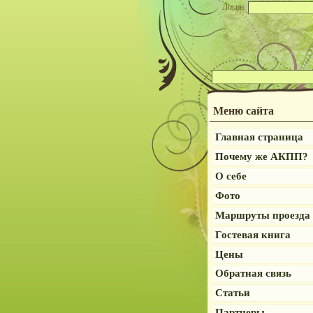
Логин:
Меню сайта
Главная страница
Почему же АКПП?
О себе
Фото
Маршруты проезда
Гостевая книга
Цены
Обратная связь
Статьи
Партнеры