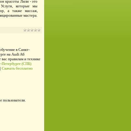
он красоты Лили - это
Услуги, которые мы
юр, а также массаж,
фицированные мастера.
 обучение в Санкт-
рге на Audi A6
ас правилам и технике
-Петербурге (СПБ)
|
Скачать бесплатно
е пользователи.