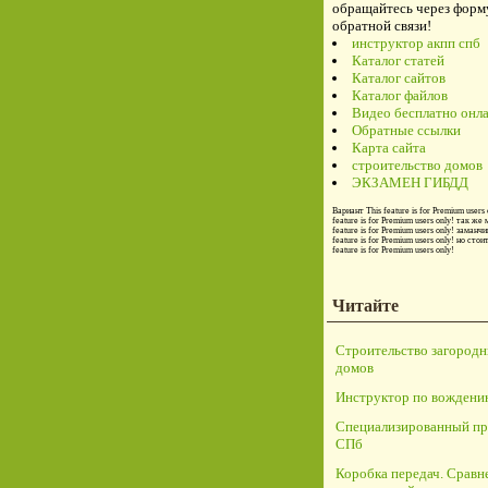
обращайтесь через форм
обратной связи!
инструктор акпп спб
Каталог статей
Каталог сайтов
Каталог файлов
Видео бесплатно онл
Обратные ссылки
Карта сайта
строительство домов
ЭКЗАМЕН ГИБДД
Вариант
This feature is for Premium users 
feature is for Premium users only!
так же 
feature is for Premium users only!
заманчи
feature is for Premium users only!
но стои
feature is for Premium users only!
Читайте
Строительство загород
домов
Инструктор по вождени
Специализированный пр
СПб
Коробка передач. Сравн