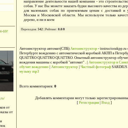
направление деятельности нашей компании - это строительство
собак. У нас Вы можете заказать будки высокого качества из дер
для маленьких собак по приемлемым ценам с доставкой и 
Москва и Московской области. Мы используем только качест
дерево, и ни в коем
Переходов
:
542
|
Рейтинг
:
0.0
/
0
4-69!
Автоинструктор автомат(СПБ)
Автоинструктор
- instructorakpp.ru
Петербурге вождению с автоматической коробкой АКПП в Петербу
QUATTRO QUATTRO QUATTRO. Опытный автоинструктор обучит в
вождения машины с коробкой "автомат" . |
Автоинструктор в Санкт
обучит вождению
|
Автоинструктор
|
Частный фотограф
SARDIUS 
музыку mp3
Всего комментариев
:
0
Добавлять комментарии могут только зарегистрированны
ru/
[
Регистрация
|
Вход
]
ков от
оказы от
и
лок