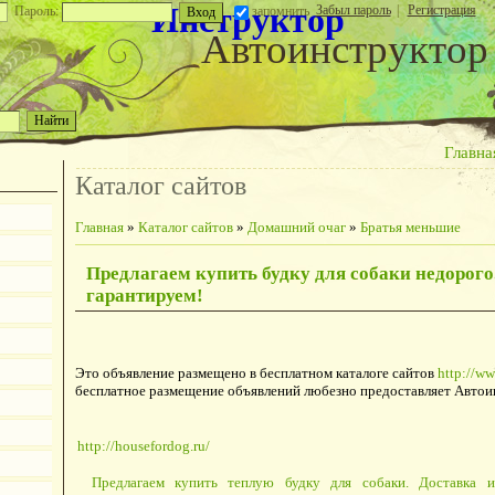
Инструктор
Забыл пароль
|
Регистрация
Пароль:
запомнить
Автоинструктор
Главна
Каталог сайтов
Главная
»
Каталог сайтов
»
Домашний очаг
»
Братья меньшие
Предлагаем купить будку для собаки недорого
гарантируем!
Это объявление размещено в бесплатном каталоге сайтов
http://ww
бесплатное размещение объявлений любезно предоставляет Автои
http://housefordog.ru/
Предлагаем купить теплую будку для собаки. Доставка и