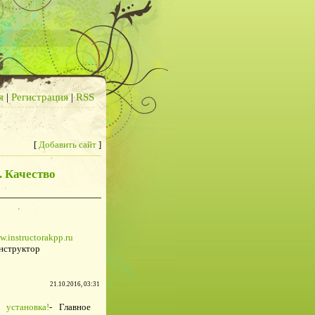
я
|
Регистрация
|
RSS
[
Добавить сайт
]
. Качество
w.instructorakpp.ru
нструктор
21.10.2016, 03:31
 установка!
- Главное