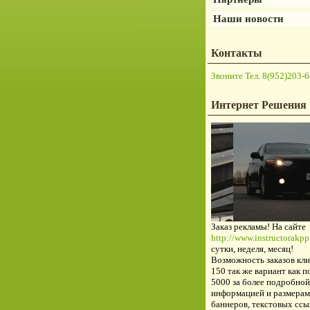
Наши новости
Контакты
Звоните Тел. 8(952)203-6
Интернет Решения
Заказ рекламы! На сайте
http://www.instructorakpp.
сутки, неделя, месяц!
Возможность заказов кли
150 так же вариант как п
5000 за более подробной
информацией и размерам
баннеров, текстовых ссы