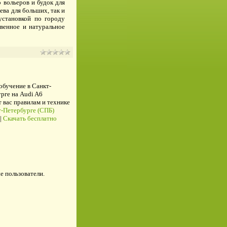
 вольеров и будок для
ева для больших, так и
установкой по городу
венное и натуральное
 обучение в Санкт-
рге на Audi A6
ас правилам и технике
-Петербурге (СПБ)
|
Скачать бесплатно
е пользователи.