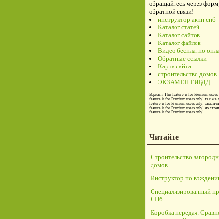
обращайтесь через форм
обратной связи!
инструктор акпп спб
Каталог статей
Каталог сайтов
Каталог файлов
Видео бесплатно онл
Обратные ссылки
Карта сайта
строительство домов
ЭКЗАМЕН ГИБДД
Вариант
This feature is for Premium users 
feature is for Premium users only!
так же 
feature is for Premium users only!
заманчи
feature is for Premium users only!
но стои
feature is for Premium users only!
Читайте
Строительство загород
домов
Инструктор по вождени
Специализированный пр
СПб
Коробка передач. Сравн