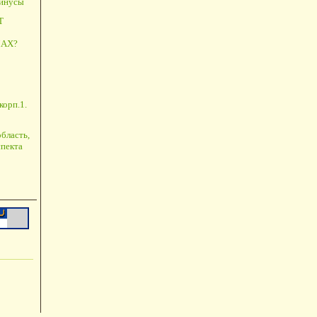
минусы
Т
АХ?
корп.1.
бласть,
пекта