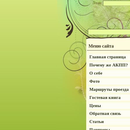
Логин:
Меню сайта
Главная страница
Почему же АКПП?
О себе
Фото
Маршруты проезда
Гостевая книга
Цены
Обратная связь
Статьи
Партнеры