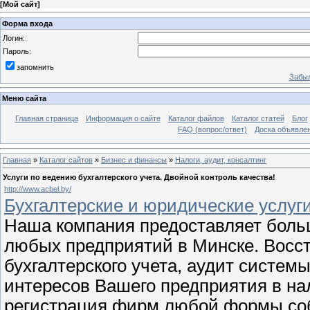
[
Мой сайт
]
Форма входа
Логин:
Пароль:
запомнить
Забыл
Меню сайта
Главная страница
Информация о сайте
Каталог файлов
Каталог статей
Блог
FAQ (вопрос/ответ)
Доска объявле
Главная
»
Каталог сайтов
»
Бизнес и финансы
»
Налоги, аудит, консалтинг
Услуги по ведению бухгалтерского учета. Двойной контроль качества!
http://www.acbel.by/
Бухгалтерские и юридические услуг
Наша компания предоставляет больш
любых предприятий в Минске. Восст
бухгалтерского учета, аудит систем
интересов Вашего предприятия в нал
регистрация фирм любой формы собс