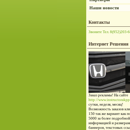
Наши новости
Контакты
Звоните Тел. 8(952)203-6
Интернет Решения
Заказ рекламы! На сайте
http://www.instructorakpp.
сутки, неделя, месяц!
Возможность заказов кли
150 так же вариант как п
5000 за более подробной
информацией и размерам
баннеров, текстовых ссы