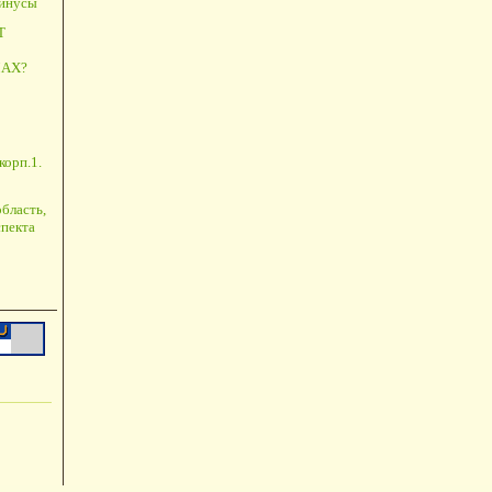
минусы
Т
АХ?
корп.1.
бласть,
пекта