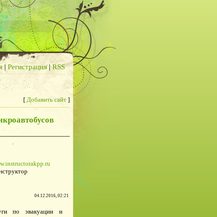
я
|
Регистрация
|
RSS
[
Добавить сайт
]
микроавтобусов
w.instructorakpp.ru
нструктор
04.12.2016, 02:21
уги по эвакуации и