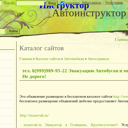
Инструктор
Забыл пароль
|
Регистрация
Пароль:
запомнить
Автоинструктор
Главна
Каталог сайтов
Главная
»
Каталог сайтов
»
Автомобили
»
Автосервисы
тел. 8(999)989-95-22 Эвакуацию Автобусов и 
Не дорого!
Это объявление размещено в бесплатном каталоге сайтов
http://ww
бесплатное размещение объявлений любезно предоставляет Автои
http://ruzaevak.ru/
ruzaevak.ru Эвакуатор в Голицыно, Круглосуточно!
- Усл