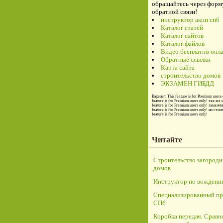
обращайтесь через форм
обратной связи!
инструктор акпп спб
Каталог статей
Каталог сайтов
Каталог файлов
Видео бесплатно онл
Обратные ссылки
Карта сайта
строительство домов
ЭКЗАМЕН ГИБДД
Вариант
This feature is for Premium users 
feature is for Premium users only!
так же 
feature is for Premium users only!
заманчи
feature is for Premium users only!
но стои
feature is for Premium users only!
Читайте
Строительство загород
домов
Инструктор по вождени
Специализированный пр
СПб
Коробка передач. Сравн