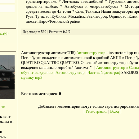
транспортировке: * Легковых автомобилей * Грузовых автом
домов на колёсах * Автобусов и микроавтобусов * Мотоци
средств весом до 4х тонн * Спец.Техники Наши эвакуаторы пр
Руза, Тучково, Кубинка, Можайск, Звенигород, Одинцово, Клин
шоссе, Наро-Фоминский район
Переходов
:
599
|
Рейтинг
:
0.0
/
0
4-69!
Автоинструктор автомат(СПБ)
Автоинструктор
- instructorakpp.ru
Петербурге вождению с автоматической коробкой АКПП в Петербу
QUATTRO QUATTRO QUATTRO. Опытный автоинструктор обучит в
вождения машины с коробкой "автомат" . |
Автоинструктор в Санкт
обучит вождению
|
Автоинструктор
|
Частный фотограф
SARDIUS 
музыку mp3
Всего комментариев
:
0
Добавлять комментарии могут только зарегистрированны
ru/
[
Регистрация
|
Вход
]
ков от
оказы от
и
лок