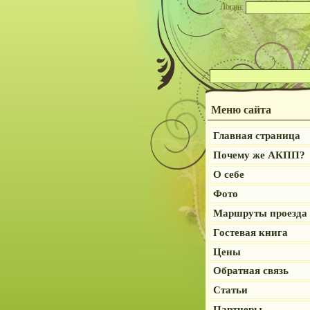
Логин:
Меню сайта
Главная страница
Почему же АКПП?
О себе
Фото
Маршруты проезда
Гостевая книга
Цены
Обратная связь
Статьи
Партнеры