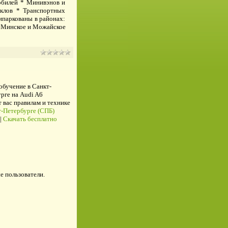
обилей * Минивэнов и
клов * Транспортных
ипаркованы в районах:
, Минское и Можайское
 обучение в Санкт-
рге на Audi A6
ас правилам и технике
-Петербурге (СПБ)
|
Скачать бесплатно
е пользователи.