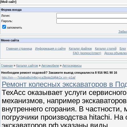
[
Мой сайт
]
Форма входа
Логин:
Пароль:
запомнить
Забыл
Меню сайта
Главная страница
Информация о сайте
Каталог файлов
Каталог статей
Блог
FAQ (вопрос/ответ)
Доска объявле
Главная
»
Каталог сайтов
»
Автомобили
»
Автосервисы
Необходим ремонт ходовой? Закажите выезд специалиста 8 916 961 90 16
http://xn----7sbabalbch4bcyca3bqja1bjfqk1x.xn--p1ai/
Ремонт колесных экскаваторов в Под
ТехАсс оказывает услуги сервисног
механизмов, например экскаваторов 
внутреннего сгорания. В частности
погрузчики производства hitachi. Н
экскаваторов.рф указаны виды