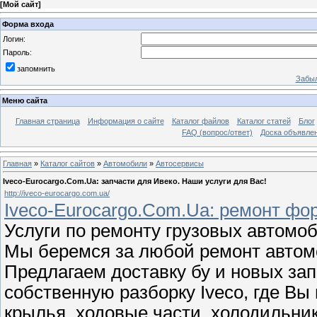
[
Мой сайт
]
Форма входа
Логин:
Пароль:
запомнить
Забыл
Меню сайта
Главная страница
Информация о сайте
Каталог файлов
Каталог статей
Блог
FAQ (вопрос/ответ)
Доска объявле
Главная
»
Каталог сайтов
»
Автомобили
»
Автосервисы
Iveco-Eurocargo.Com.Ua: запчасти для Ивеко. Наши услуги для Вас!
http://iveco-eurocargo.com.ua/
Iveco-Eurocargo.Com.Ua: ремонт фор
Услуги по ремонту грузовых автомо
Мы беремся за любой ремонт автом
Предлагаем доставку бу и новых за
собственную разборку Iveco, где Вы
крылья, ходовые части, холодильни