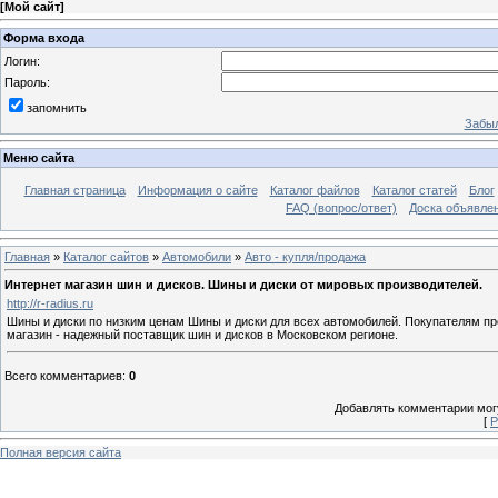
[
Мой сайт
]
Форма входа
Логин:
Пароль:
запомнить
Забыл
Меню сайта
Главная страница
Информация о сайте
Каталог файлов
Каталог статей
Блог
FAQ (вопрос/ответ)
Доска объявле
Главная
»
Каталог сайтов
»
Автомобили
»
Авто - купля/продажа
Интернет магазин шин и дисков. Шины и диски от мировых производителей.
http://r-radius.ru
Шины и диски по низким ценам Шины и диски для всех автомобилей. Покупателям п
магазин - надежный поставщик шин и дисков в Московском регионе.
Всего комментариев
:
0
Добавлять комментарии могу
[
Р
Полная версия сайта